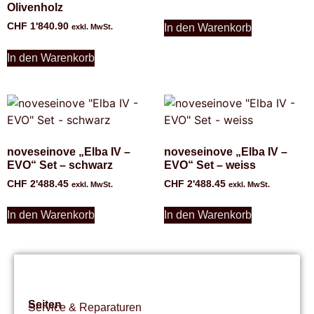
Olivenholz
CHF
1'840.90
In den Warenkorb
exkl. MwSt.
In den Warenkorb
noveseinove „Elba IV –
noveseinove „Elba IV –
EVO“ Set – schwarz
EVO“ Set – weiss
CHF
2'488.45
CHF
2'488.45
exkl. MwSt.
exkl. MwSt.
In den Warenkorb
In den Warenkorb
Seiten
Service & Reparaturen