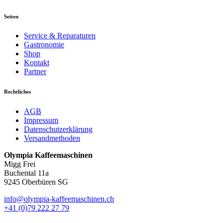
Seiten
Service & Reparaturen
Gastronomie
Shop
Kontakt
Partner
Rechtliches
AGB
Impressum
Datenschutzerklärung
Versandmethoden
Olympia Kaffeemaschinen
Migg Frei
Buchental 11a
9245 Oberbüren SG
info@olympia-kaffeemaschinen.ch
+41 (0)79 222 27 79