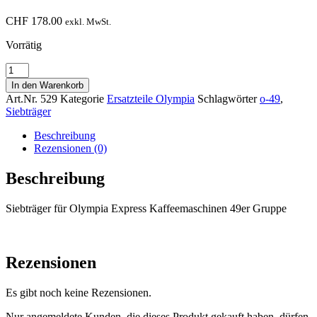
CHF
178.00
exkl. MwSt.
Vorrätig
49er
Siebträger
In den Warenkorb
für
Art.Nr.
529
Kategorie
Ersatzteile Olympia
Schlagwörter
o-49
,
Olympia
Siebträger
Express
ohne
Beschreibung
1er
Rezensionen (0)
oder
2er
Beschreibung
Auslauf
Menge
Siebträger für Olympia Express Kaffeemaschinen 49er Gruppe
Rezensionen
Es gibt noch keine Rezensionen.
Nur angemeldete Kunden, die dieses Produkt gekauft haben, dürfen